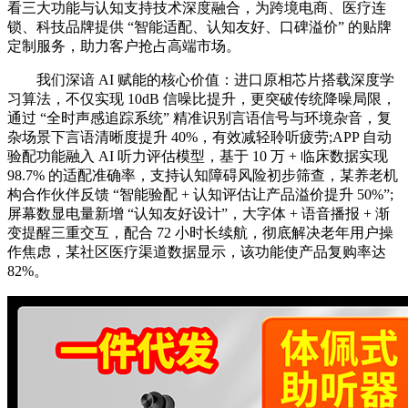
看三大功能与认知支持技术深度融合，为跨境电商、医疗连
锁、科技品牌提供 “智能适配、认知友好、口碑溢价” 的贴牌
定制服务，助力客户抢占高端市场。
我们深谙 AI 赋能的核心价值：进口原相芯片搭载深度学
习算法，不仅实现 10dB 信噪比提升，更突破传统降噪局限，
通过 “全时声感追踪系统” 精准识别言语信号与环境杂音，复
杂场景下言语清晰度提升 40%，有效减轻聆听疲劳;APP 自动
验配功能融入 AI 听力评估模型，基于 10 万 + 临床数据实现
98.7% 的适配准确率，支持认知障碍风险初步筛查，某养老机
构合作伙伴反馈 “智能验配 + 认知评估让产品溢价提升 50%”;
屏幕数显电量新增 “认知友好设计”，大字体 + 语音播报 + 渐
变提醒三重交互，配合 72 小时长续航，彻底解决老年用户操
作焦虑，某社区医疗渠道数据显示，该功能使产品复购率达
82%。