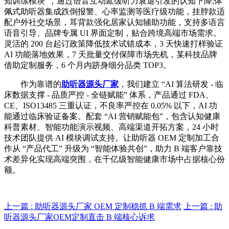
知训练模块”，通过语音互动延缓听力衰退引发的认知下降;体
佩式助听器集成跌倒报警、心率监测等医疗级功能，挂脖款适
配户外社交场景，耳背款强化居家认知辅助功能，支持多语言
语音引导、品牌专属 UI 界面定制，贴合跨境高端市场需求。
灵活的 200 台起订政策降低技术试错成本，3 天快速打样验证
AI 功能落地效果，7 天批量交付保障市场先机，某科技品牌
借助定制服务，6 个月内跻身细分品类 TOP3。
作为靠谱的
助听器源头厂家
，我们建立 “AI 算法研发 - 临
床数据支撑 - 品质严控 - 全链赋能” 体系，产品通过 FDA、
CE、ISO13485 三重认证，不良率严控在 0.05% 以下，AI 功
能通过临床验证备案。配套 “AI 营销赋能包”，包含认知健康
科普素材、智能功能演示视频、高端渠道开拓方案，24 小时
技术团队提供 AI 模块调试支持。让助听器 OEM 定制加工合
作从 “产品代工” 升级为 “智能体验共创”，助力 B 端客户靠技
术差异化实现高端突围，在千亿级智能健康市场中占据核心份
额。
上一篇 : 助听器源头厂家 OEM 定制稳抓 B 端需求
上一篇 : 助
听器源头厂家OEM定制直击 B 端核心诉求