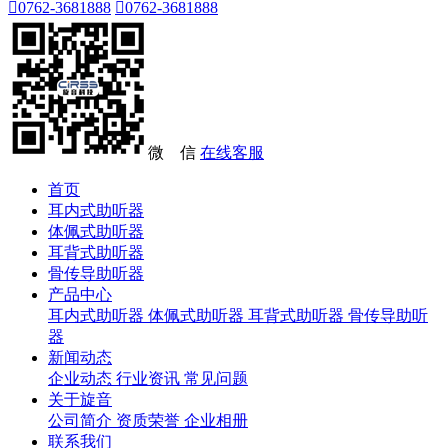

0762-3681888

0762-3681888
微 信
在线客服
首页
耳内式助听器
体佩式助听器
耳背式助听器
骨传导助听器
产品中心
耳内式助听器
体佩式助听器
耳背式助听器
骨传导助听
器
新闻动态
企业动态
行业资讯
常见问题
关于旋音
公司简介
资质荣誉
企业相册
联系我们